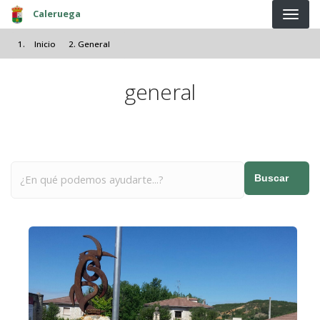
Pasar al contenido principal
Caleruega
Inicio
General
general
Buscar