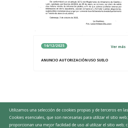
16/12/2025
Ver más
ANUNCIO AUTORIZACIÓN USO SUELO
Utilizamos una selección de cookies propias y de terceros en las
Ayuntamiento de Caleruega
Cookies esenciales, que son necesarias para utilizar el sitio web
:
Calle Excelentísima Diputación, 4 - 09451
proporcionan una mejor facilidad de uso al utilizar el sitio web;