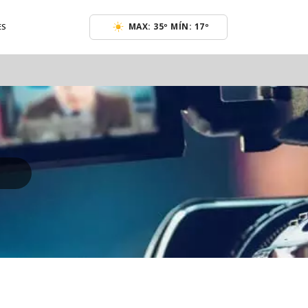
MAX: 35º MÍN: 17º
ES