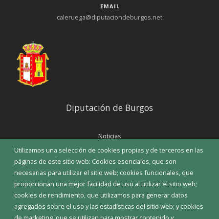
EMAIL
caleruega@diputaciondeburgos.net
Diputación de Burgos
Noticias
Eventos
Utilizamos una selección de cookies propias y de terceros en las
Corporación Municipal
páginas de este sitio web: Cookies esenciales, que son
Teléfonos de interés
necesarias para utilizar el sitio web; cookies funcionales, que
proporcionan una mejor facilidad de uso al utilizar el sitio web;
INICIAR SESIÓN
cookies de rendimiento, que utilizamos para generar datos
MAPA WEB
agregados sobre el uso y las estadísticas del sitio web; y cookies
de marketing, que se utilizan para mostrar contenido y