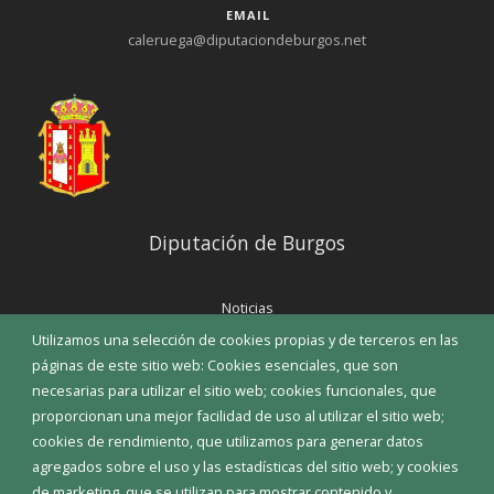
EMAIL
caleruega@diputaciondeburgos.net
Diputación de Burgos
Noticias
Eventos
Utilizamos una selección de cookies propias y de terceros en las
Corporación Municipal
páginas de este sitio web: Cookies esenciales, que son
Teléfonos de interés
necesarias para utilizar el sitio web; cookies funcionales, que
proporcionan una mejor facilidad de uso al utilizar el sitio web;
INICIAR SESIÓN
cookies de rendimiento, que utilizamos para generar datos
MAPA WEB
agregados sobre el uso y las estadísticas del sitio web; y cookies
de marketing, que se utilizan para mostrar contenido y