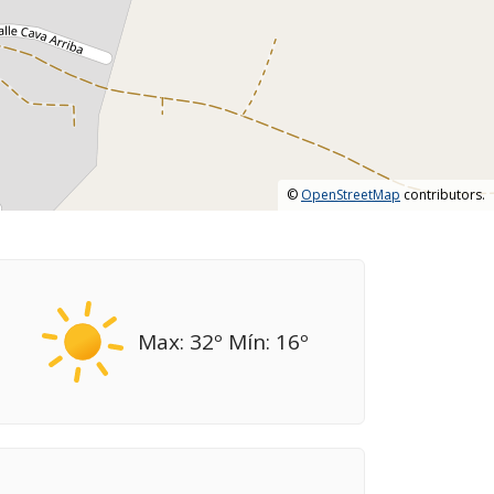
©
OpenStreetMap
contributors.
Max: 32º Mín: 16º