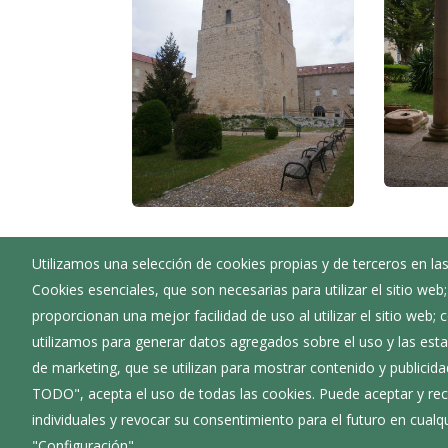
Utilizamos una selección de cookies propias y de terceros en las
Ayuntamiento de Caleruega
Cookies esenciales, que son necesarias para utilizar el sitio web
:
Calle Excelentísima Diputación, 4 - 09451
proporcionan una mejor facilidad de uso al utilizar el sitio web;
:
947534005
utilizamos para generar datos agregados sobre el uso y las estad
:
caleruega@diputaciondeburgos.net
de marketing, que se utilizan para mostrar contenido y publicida
TODO", acepta el uso de todas las cookies. Puede aceptar y rec
individuales y revocar su consentimiento para el futuro en cua
"Configuración".