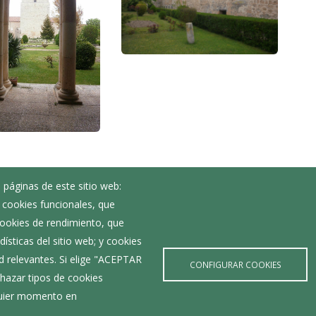
 páginas de este sitio web:
Noticias
; cookies funcionales, que
Eventos
 cookies de rendimiento, que
Corporación Municipal
ísticas del sitio web; y cookies
Teléfonos de interés
d relevantes. Si elige "ACEPTAR
CONFIGURAR COOKIES
hazar tipos de cookies
lquier momento en