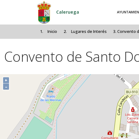
Pasar al contenido principal
Caleruega
AYUNTAMIE
Inicio
Lugares de Interés
Convento d
Convento de Santo D
+
–