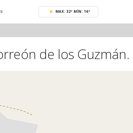
MAX: 32º MÍN: 16º
ES
rreón de los Guzmán.