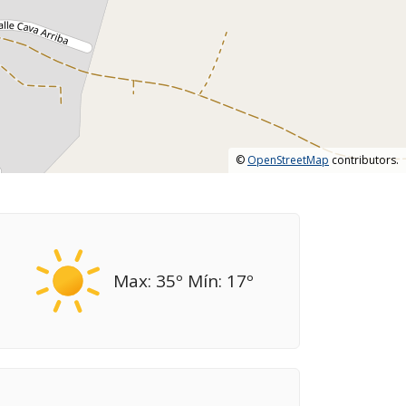
©
OpenStreetMap
contributors.
Max: 35º Mín: 17º