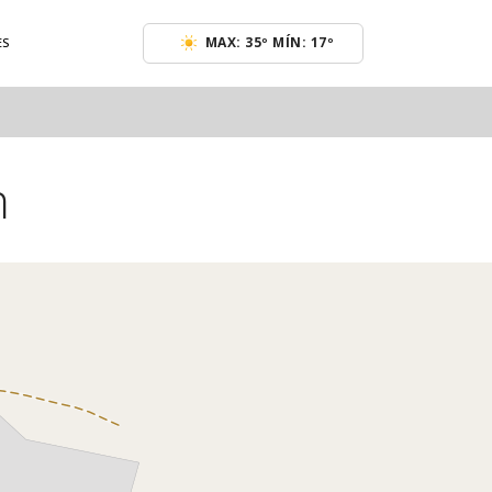
MAX: 35º MÍN: 17º
ES
n