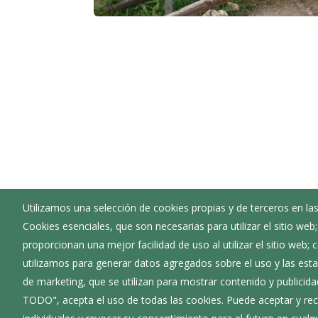
Utilizamos una selección de cookies propias y de terceros en las
Ayuntamiento de Caleruega
Cookies esenciales, que son necesarias para utilizar el sitio web
:
Calle Excelentísima Diputación, 4 - 09451
proporcionan una mejor facilidad de uso al utilizar el sitio web;
:
947534005
utilizamos para generar datos agregados sobre el uso y las estad
:
caleruega@diputaciondeburgos.net
de marketing, que se utilizan para mostrar contenido y publicida
TODO", acepta el uso de todas las cookies. Puede aceptar y rec