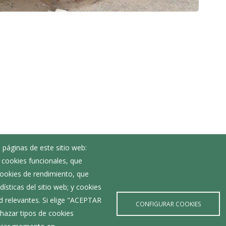
 páginas de este sitio web:
Noticias
; cookies funcionales, que
Eventos
 cookies de rendimiento, que
Corporación Municipal
ísticas del sitio web; y cookies
Teléfonos de interés
d relevantes. Si elige "ACEPTAR
CONFIGURAR COOKIES
hazar tipos de cookies