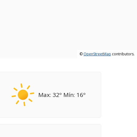
©
OpenStreetMap
contributors.
Max: 32º Mín: 16º