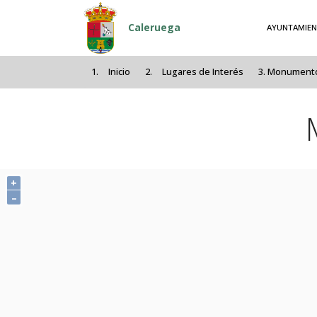
Pasar al contenido principal
Caleruega
AYUNTAMIE
Inicio
Lugares de Interés
Monumento 
+
–